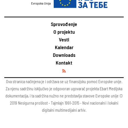
Evropska Unija
Sprovođenje
O projektu
Vesti
Kalendar
Downloads
Kontakt
Ova stranica načinjena je i održava se uz finansijsku pomoć Evropske unije.
Za njenu sadržinu isključivo je odgovoran ugovarač projekta Ebart Medijska
dokumentacija, i ta sadržina nužno ne predstavlja stavove Evropske unije ©
2019 Nesigurna prošlost - Tajmlajn 1991-2015 - Novi nacionalni i lokalni
digitalni multimedijalni arhiv.